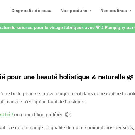
Diagnostic de peau
Nos produits
Nos routines
aturels suisses pour le visage fabriqués avec 💚 à Pampigny par
aturels suisses pour le visage fabriqués avec 💚 à Pampigny par
ié pour une beauté holistique & naturelle 🌿
d’une belle peau se trouve uniquement dans notre routine bea
t, mais ce n’est qu’un bout de l’histoire !
t lié !
(ma punchline préférée 😄)
lobal : ce qu’on mange, la qualité de notre sommeil, nos pensées,