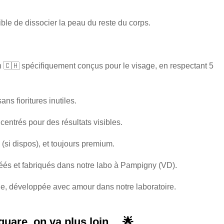
ible de dissocier la peau du reste du corps.
n 🇨🇭 spécifiquement conçus pour le visage, en respectant 5
ns fioritures inutiles.
entrés pour des résultats visibles.
 (si dispos), et toujours premium.
éés et fabriqués dans notre labo à Pampigny (VD).
e, développée avec amour dans notre laboratoire.
quare, on va plus loin… 🌟