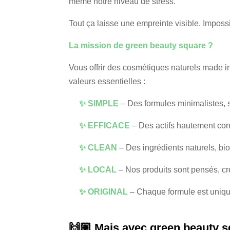
même notre niveau de stress.
Tout ça laisse une empreinte visible. Imposs
La mission de green beauty square ?
Vous offrir des cosmétiques naturels made i
valeurs essentielles :
✨ SIMPLE
– Des formules minimalistes, sa
✨ EFFICACE
– Des actifs hautement conc
✨ CLEAN
– Des ingrédients naturels, bio
✨ LOCAL
– Nos produits sont pensés, cr
✨ ORIGINAL
– Chaque formule est uniqu
🙌🏼 Mais avec green beauty s