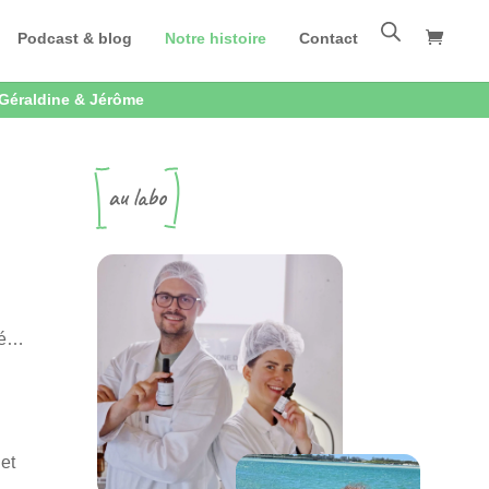
Podcast & blog
Notre histoire
Contact
 Géraldine & Jérôme
 Géraldine & Jérôme
au labo
uté…
 et