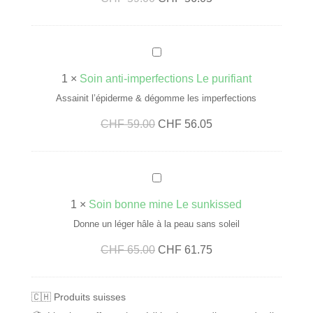
m
prix
prix
v
initial
actuel
i
S
était :
est :
s
o
CHF 59.00.
CHF 56.05.
a
1
×
Soin anti-imperfections Le purifiant
i
g
Assainit l’épiderme & dégomme les imperfections
n
e
Le
Le
CHF
59.00
CHF
56.05
a
L
prix
prix
n
e
initial
actuel
t
g
S
était :
est :
i
l
o
CHF 59.00.
CHF 56.05.
-
1
×
Soin bonne mine Le sunkissed
o
i
i
Donne un léger hâle à la peau sans soleil
w
n
m
-
Le
Le
CHF
65.00
CHF
61.75
b
p
3
prix
prix
o
e
0
initial
actuel
n
🇨🇭 Produits suisses
r
m
était :
est :
n