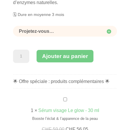
d’enzymes naturelles.
🗓 Dure en moyenne 3 mois
Projetez-vous…
quantité
Ajouter au panier
de
Gommage
visage
🌟 Offre spéciale : produits complémentaires 🌟
L'enzymatique
S
é
1
×
Sérum visage Le glow - 30 ml
r
Booste l’éclat & l’apparence de la peau
u
Le
Le
CHF
59.00
CHF
56.05