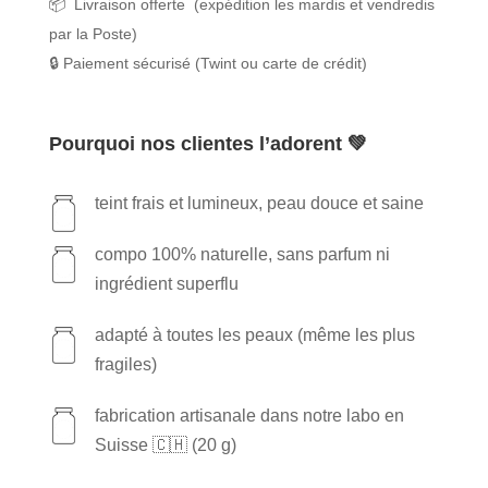
📦 Livraison offerte (expédition les mardis et vendredis
f
l
CHF 65.00.
CHF 61.75.
e
par la Poste)
e
m
🔒 Paiement sécurisé (Twint ou carte de crédit)
c
i
t
n
i
Pourquoi nos clientes l’adorent 💚
e
o
L
n
e
teint frais et lumineux, peau douce et saine
s
s
L
compo 100% naturelle, sans parfum ni
u
e
ingrédient superflu
n
p
k
u
adapté à toutes les peaux (même les plus
i
r
fragiles)
s
i
s
fabrication artisanale dans notre labo en
f
e
Suisse 🇨🇭 (20 g)
i
d
a