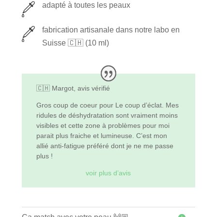
-
adapté à toutes les peaux
s
L
'
fabrication artisanale dans notre labo en
h
Suisse 🇨🇭 (10 ml)
y
d
r
🇨🇭 Margot, avis vérifié
a
Gros coup de coeur pour Le coup d’éclat. Mes
b
ridules de déshydratation sont vraiment moins
o
visibles et cette zone à problèmes pour moi
o
parait plus fraiche et lumineuse. C’est mon
allié anti-fatigue préféré dont je ne me passe
s
plus !
t
voir plus d’avis