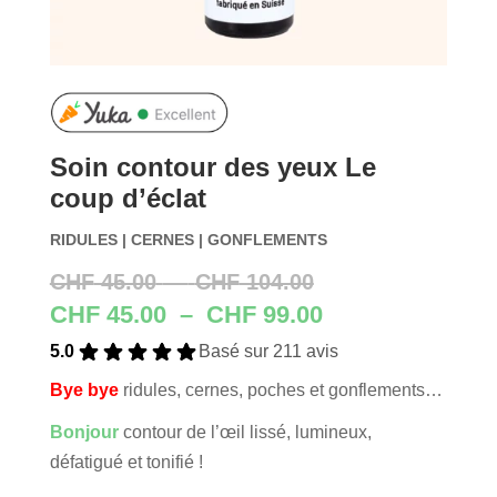
Soin contour des yeux Le
coup d’éclat
RIDULES | CERNES | GONFLEMENTS
Plage
CHF
45.00
–
CHF
104.00
de
Plage
CHF
45.00
–
CHF
99.00
prix :
de
5.0
Basé sur 211 avis
CHF 45.00
prix :
Bye bye
ridules, cernes, poches et gonflements…
à
CHF 45.00
CHF 104.00
à
Bonjour
contour de l’œil lissé, lumineux,
CHF 99.00
défatigué et tonifié !