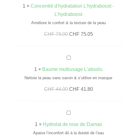
o
coup
1
×
Concentré d'hydratation L'hydraboost -
n
d’éclat
L'hydraboost
c
Améliore le confort & la texture de la peau
e
Le
Le
CHF
79.00
CHF
75.05
n
prix
prix
t
initial
actuel
r
B
était :
est :
é
a
CHF 79.00.
CHF 75.05.
d
1
×
Baume multiusage L'absolu
u
'
Nettoie la peau sans savon & s’utilise en masque
m
h
Le
Le
CHF
44.00
CHF
41.80
e
y
prix
prix
m
d
initial
actuel
u
r
H
était :
est :
l
a
y
CHF 44.00.
CHF 41.80.
t
1
×
Hydrolat de rose de Damas
t
d
i
Apaise l’inconfort dû à la dureté de l’eau
a