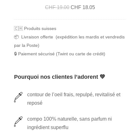
r
u
t
Le
Le
CHF
19.00
CHF
18.05
o
s
i
prix
prix
l
a
o
initial
actuel
a
🇨🇭 Produits suisses
g
n
était :
est :
t
📦 Livraison offerte (expédition les mardis et vendredis
e
L
CHF 19.00.
CHF 18.05.
d
par la Poste)
L
'
e
🔒 Paiement sécurisé (Twint ou carte de crédit)
'
h
r
a
y
o
b
d
Pourquoi nos clientes l’adorent 💚
s
s
r
e
o
a
d
contour de l’oeil frais, repulpé, revitalisé et
l
b
e
reposé
u
o
D
o
compo 100% naturelle, sans parfum ni
a
s
ingrédient superflu
m
t
a