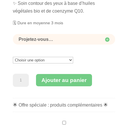
✨ Soin contour des yeux à base d’huiles
végétales bio et de coenzyme Q10.
🗓 Dure en moyenne 3 mois
Projetez-vous…
quantité
Ajouter au panier
de
Soin
contour
🌟 Offre spéciale : produits complémentaires 🌟
des
yeux
C
Le