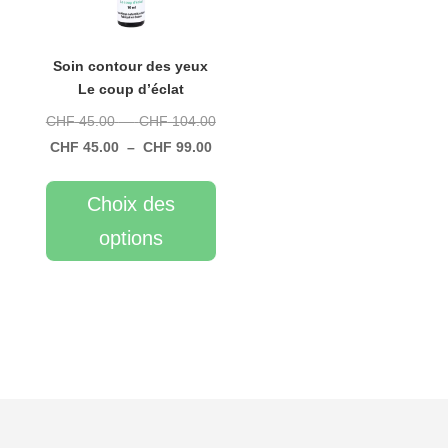
Soin contour des yeux
Le coup d’éclat
Plage
CHF
45.00
–
CHF
104.00
Plage
de
CHF
45.00
–
CHF
99.00
Ce
de
prix :
produit
prix :
CHF 45.00
Choix des
a
CHF 45.00
à
options
plusieurs
à
CHF 104.00
variations.
CHF 99.00
Les
options
peuvent
être
choisies
sur