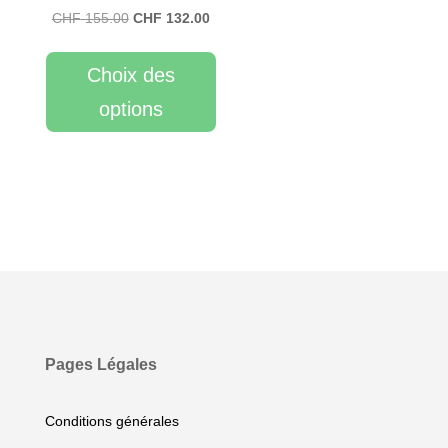
Le
Le
CHF
155.00
CHF
132.00
prix
prix
initial
actuel
Choix des
était :
est :
options
CHF 155.00.
CHF 132.00.
Pages Légales
Conditions générales