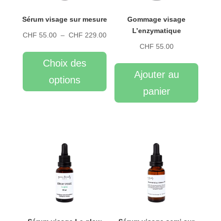
Sérum visage sur mesure
Gommage visage
L’enzymatique
Plage
CHF
55.00
–
CHF
229.00
CHF
55.00
Ce
de
produit
prix :
Choix des
a
CHF 55.00
Ajouter au
options
plusieurs
à
panier
variations.
CHF 229.00
Les
options
peuvent
être
choisies
sur
la
page
du