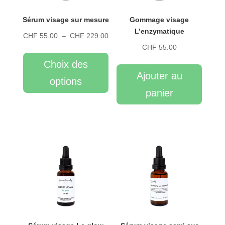
Sérum visage sur mesure
Gommage visage
L’enzymatique
Plage
CHF
55.00
–
CHF
229.00
CHF
55.00
Ce
de
produit
prix :
Choix des
a
CHF 55.00
Ajouter au
options
plusieurs
à
panier
variations.
CHF 229.00
Les
options
peuvent
être
choisies
sur
la
page
du