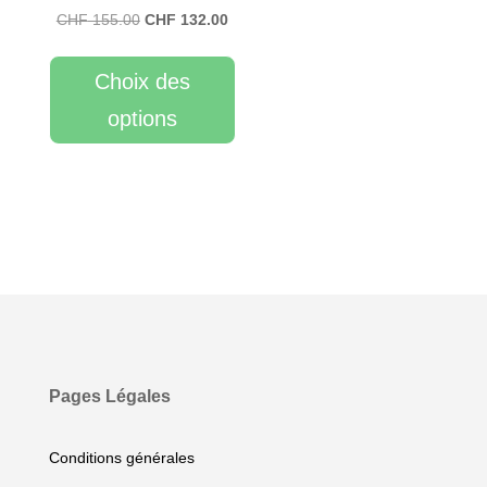
Le
Le
CHF
155.00
CHF
132.00
prix
prix
initial
actuel
Choix des
était :
est :
options
CHF 155.00.
CHF 132.00.
Pages Légales
Conditions générales